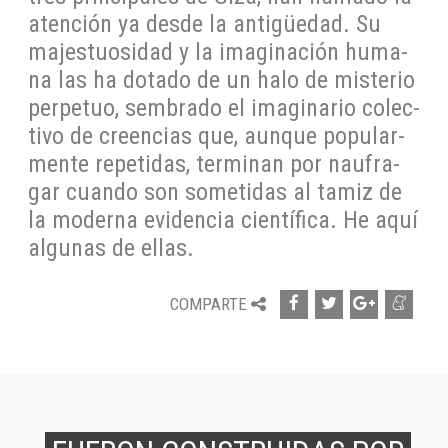
aten­ción ya des­de la an­tigüedad. Su
ma­jes­tuo­si­dad y la ima­gi­na­ción hu­ma­
na las ha do­ta­do de un ha­lo de mis­te­rio
per­pe­tuo, sem­bra­do el ima­gi­na­rio co­lec­
ti­vo de creen­cias que, aun­que po­pu­lar­
men­te re­pe­ti­das, ter­mi­nan por nau­fra­
gar cuan­do son so­me­ti­das al ta­miz de
la mo­der­na evi­den­cia cien­tí­fi­ca. He aquí
al­gu­nas de ellas.
COM­PAR­TE