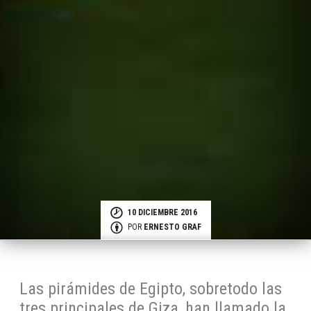
10 DICIEMBRE 2016
POR
ERNESTO GRAF
Las pi­rá­mi­des de Egip­to, so­bre­to­do las
tres prin­ci­pa­les de Gi­za, han lla­ma­do la