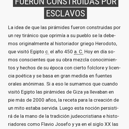
FUE­RON CONS­TRUI­DAS POR
ES­CLA­VOS
La idea de que las pi­rá­mi­des fue­ron cons­trui­das por
un rey ti­rá­ni­co que opri­mía a su pue­blo se la de­be­
mos ori­gi­nal­men­te al his­to­ria­dor grie­go He­ro­do­to,
que vi­si­tó Egip­to
c.
el año 450
a. C.
Hoy en día so­
mos cons­cien­tes que su obra mez­cla co­no­ci­mien­
tos y he­chos de su épo­ca con cier­to fol­clo­re y li­cen­
cia poé­ti­ca y se ba­sa en gran me­di­da en fuen­tes
ora­les anó­ni­mas. Si a eso le su­ma­mos que cuan­do
vi­si­tó Egip­to las pi­rá­mi­des de Gi­za ya lle­va­ban en
pie más de 2000 años, la re­ce­ta pa­ra la crea­ción de
un mi­to es­ta­ba ser­vi­da. Lue­go es­ta no­ción per­sis­ti­
rá de la mano de la tra­di­ción ju­deo­cris­tia­na e his­to­
ria­do­res co­mo Fla­vio Jo­se­fo y ya en el si­glo XX las