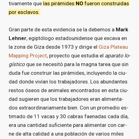
ti­va­men­te que
las pi­rá­mi­des
NO
fue­ron cons­trui­das
por es­cla­vos.
Gran par­te de es­ta evi­den­cia se la de­be­mos a
Mark
Leh­ner
, egip­tó­lo­go es­ta­dou­ni­den­se que ex­ca­va en
la zo­na de Gi­za des­de 1973 y di­ri­ge el
Gi­za Pla­teau
Map­ping Pro­ject
, pro­yec­to que es­tu­dia el
apa­ra­to lo­
gís­ti­co
que se ne­ce­si­tó pa­ra la mag­na ta­rea que sin
du­da fue cons­truir las pi­rá­mi­des, in­clu­yen­do la ciu­
dad don­de vi­vían los tra­ba­ja­do­res. Los abun­dan­tes
res­tos óseos de ani­ma­les en­con­tra­dos en es­ta ciu­
dad su­gie­ren que los tra­ba­ja­do­res eran ali­men­ta­
dos ex­tra­or­di­na­ria­men­te bien. Con un pro­me­dio es­
ti­ma­do de 11 va­cas y 30 ca­bras fae­na­das ca­da día,
era una can­ti­dad su­fi­cien­te pa­ra ali­men­tar con car­
ne de al­ta ca­li­dad a una po­bla­ción de va­rios mi­les