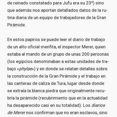
de reina­do cons­ta­ta­do pa­ra Ju­fu era su 23º) sino
que ade­más nos apor­tan de­ta­lla­dos da­tos de la ru­
ti­na dia­ria de un equi­po de tra­ba­ja­do­res de la Gran
Pi­rá­mi­de.
En es­tos pa­pi­ros se pue­de leer el dia­rio de tra­ba­jo
de un al­to ofi­cial men­fi­ta, el ins­pec­tor Me­rer, quien
es­ta­ba al man­do de un gru­po de unas 200 per­so­nas
(los egip­cios de­no­mi­na­ban a es­tas uni­da­des de tra­
ba­jo «
phy­lae
«) y en don­de se re­la­tan de­ta­lles so­bre
la cons­truc­ción de la Gran Pi­rá­mi­de y el tra­ba­jo en
las can­te­ras de ca­li­za de Tu­ra, lu­gar des­de don­de
se ex­traía la blan­ca pie­dra que ori­gi­nal­men­te re­cu­
bría la pi­rá­mi­de (re­cu­bri­mien­to que en la ac­tua­li­dad
ha des­a­pa­re­ci­do ca­si en su to­ta­li­dad). Los
dia­rios
de Me­rer
nos con­fir­man que no eran es­cla­vos, sino