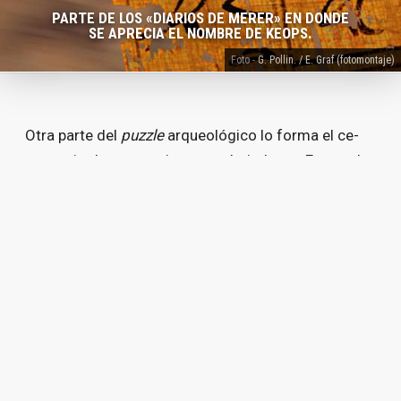
PAR­TE DE LOS «DIA­RIOS DE ME­RER» EN DON­DE
SE APRE­CIA EL NOM­BRE DE KEOPS.
G. Po­llin. / E. Graf (fo­to­mon­ta­je)
Otra par­te del
puzz­le
ar­queo­ló­gi­co lo for­ma el ce­
men­te­rio de es­tos mis­mos tra­ba­ja­do­res. Ex­ca­va­do
por el fa­mo­so egip­tó­lo­go egip­cio
Zahi Ha­wass
, se
han en­con­tra­do mi­les de tum­bas que per­te­ne­cie­ron
a los tra­ba­ja­do­res im­pli­ca­dos en la cons­truc­ción de
las pi­rá­mi­des. Aun­que nin­guno de los cuer­pos es­ta­
ba mo­mi­fi­ca­do (una pre­rro­ga­ti­va ex­clu­si­va de la al­ta
so­cie­dad en es­te pe­río­do his­tó­ri­co) y mu­chos pre­
sen­tan sig­nos de un evi­den­te so­bre-es­fuer­zo fí­si­co,
tam­bién se pue­den apre­ciar va­rios ca­sos de un tra­
ta­mien­to efec­ti­vo de frac­tu­ras y has­ta prue­bas de