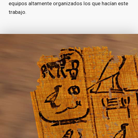
equi­pos al­ta­men­te or­ga­ni­za­dos los que ha­cían es­te
tra­ba­jo.