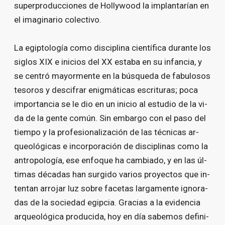
su­per­pro­duc­cio­nes de Ho­lly­wood la im­plan­ta­rían en
el ima­gi­na­rio co­lec­ti­vo.
La egip­to­lo­gía co­mo dis­ci­pli­na cien­tí­fi­ca du­ran­te los
si­glos XIX e inicios del XX es­ta­ba en su in­fan­cia, y
se cen­tró ma­yor­men­te en la bús­que­da de fa­bu­lo­sos
te­so­ros y des­ci­frar enig­má­ti­cas es­cri­tu­ras; po­ca
im­por­tan­cia se le dio en un inicio al es­tu­dio de la vi­
da de la gen­te co­mún. Sin em­bar­go con el pa­so del
tiem­po y la pro­fe­sio­na­li­za­ción de las téc­ni­cas ar­
queo­ló­gi­cas e in­cor­po­ra­ción de dis­ci­pli­nas co­mo la
an­tro­po­lo­gía, ese en­fo­que ha cam­bia­do, y en las úl­
ti­mas dé­ca­das han sur­gi­do va­rios pro­yec­tos que in­
ten­tan arro­jar luz so­bre fa­ce­tas lar­ga­men­te ig­no­ra­
das de la so­cie­dad egip­cia. Gra­cias a la evi­den­cia
ar­queo­ló­gi­ca pro­du­ci­da, hoy en día sa­be­mos de­fi­ni­