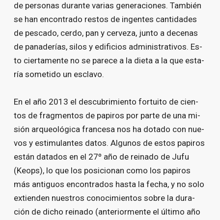
de per­so­nas du­ran­te va­rias ge­ne­ra­cio­nes. Tam­bién
se han en­con­tra­do res­tos de in­gen­tes can­ti­da­des
de pes­ca­do, cer­do, pan y cer­ve­za, jun­to a de­ce­nas
de pa­na­de­rías, si­los y edi­fi­cios ad­mi­nis­tra­ti­vos. Es­
to cier­ta­men­te no se pa­re­ce a la die­ta a la que es­ta­
ría so­me­ti­do un es­cla­vo.
En el año 2013 el des­cu­bri­mien­to for­tui­to de cien­
tos de frag­men­tos de pa­pi­ros por par­te de una mi­
sión ar­queo­ló­gi­ca fran­ce­sa nos ha do­ta­do con nue­
vos y es­ti­mu­lan­tes da­tos. Al­gu­nos de es­tos pa­pi­ros
es­tán da­ta­dos en el 27º año de reina­do de Ju­fu
(Keops), lo que los po­si­cio­nan co­mo los pa­pi­ros
más an­ti­guos en­con­tra­dos has­ta la fe­cha, y no so­lo
ex­tien­den nues­tros co­no­ci­mien­tos so­bre la du­ra­
ción de di­cho reina­do (an­te­rior­men­te el úl­ti­mo año